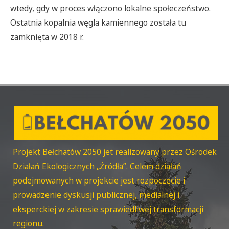
wtedy, gdy w proces włączono lokalne społeczeństwo.
Ostatnia kopalnia węgla kamiennego została tu
zamknięta w 2018 r.
Projekt Bełchatów 2050 jet realizowany przez Ośrodek
Działań Ekologicznych „Źródła”. Celem działań
podejmowanych w projekcie jest rozpoczęcie i
prowadzenie dyskusji publicznej, medialnej i
eksperckiej w zakresie sprawiedliwej transformacji
regionu.