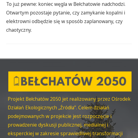
To już pewne: koniec węgla w Bełchatowie nadchodzi.
Otwartym pozostaje pytanie, czy zamykanie kopalni i
elektrowni odbędzie się w sposób zaplanowany, czy
chaotyczny.
Projekt Bełchatów 2050 jet realizowany przez Ośrodek
Działań Ekologicznych „Źródła”. Celem działań
podejmowanych w projekcie jest rozpoczęcie i
prowadzenie dyskusji publicznej, medialnej i
eksperckiej w zakresie sprawiedliwej transformacji