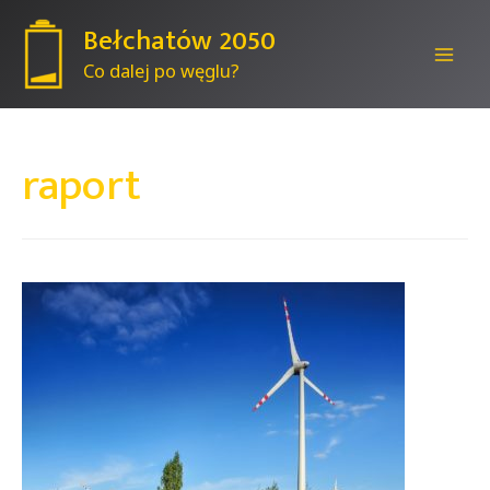
Bełchatów 2050
Co dalej po węglu?
Mai
Men
raport