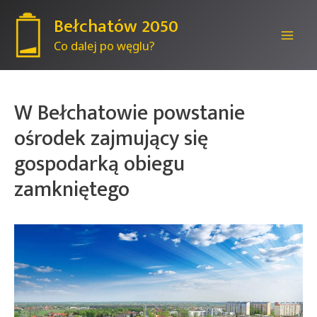
Bełchatów 2050
Co dalej po węglu?
Mai
Men
W Bełchatowie powstanie
ośrodek zajmujący się
gospodarką obiegu
zamkniętego