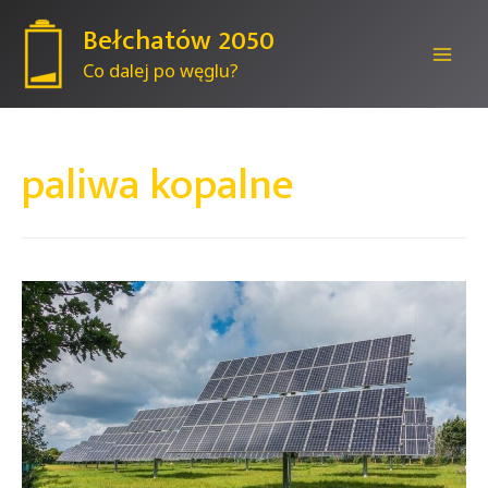
Bełchatów 2050
Co dalej po węglu?
Mai
Men
paliwa kopalne