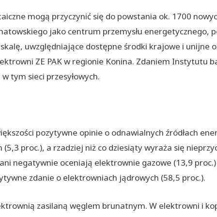
aiczne mogą przyczynić się do powstania ok. 1700 nowyc
łchatowskiego jako centrum przemysłu energetycznego, p
kalę, uwzględniające dostępne środki krajowe i unijne or
lektrowni ZE PAK w regionie Konina. Zdaniem Instytutu b
, w tym sieci przesyłowych.
ększości pozytywne opinie o odnawialnych źródłach ener
(5,3 proc.), a rzadziej niż co dziesiąty wyraża się nieprz
ani negatywnie oceniają elektrownie gazowe (13,9 proc.) i
ywne zdanie o elektrowniach jądrowych (58,5 proc.).
ktrownią zasilaną węglem brunatnym. W elektrowni i kopa