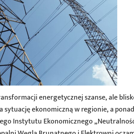
ansformacji energetycznej szanse, ale blisk
 sytuację ekonomiczną w regionie, a ponad 
kiego Instytutu Ekonomicznego „Neutralnoś
opalni Węgla Brunatnego i Elektrowni oczam