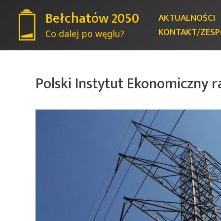
Bełchatów 2050
AKTUALNOŚCI
KONTAKT/ZESP
Co dalej po węglu?
Polski Instytut Ekonomiczny r