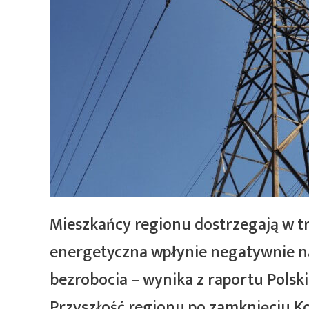
Mieszkańcy regionu dostrzegają w tr
energetyczna wpłynie negatywnie na
bezrobocia – wynika z raportu Pols
Przyszłość regionu po zamknięciu K