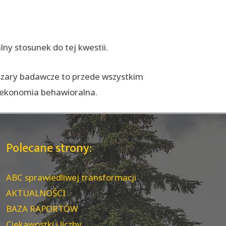
lny stosunek do tej kwestii.
obszary badawcze to przede wszystkim
i ekonomia behawioralna.
Polecane strony:
ABC sprawiedliwej transformacji
AKTUALNOŚCI
BAZA RAPORTÓW
Ciekawostki i liczby