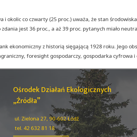
 okolic co czwarty (25 proc.) uważa, że stan środowiska
 zdania jest 36 proc., a aż 39 proc. pytanych miało neutra
 tank ekonomiczny z historią sięgającą 1928 roku. Jego 
graniczny, foresight gospodarczy, gospodarka cyfrowa 
Ośrodek Działań Ekologicznych
„Źródła”
ul. Zielona 27, 90-602 Łódź
tel. 42 632 81 18