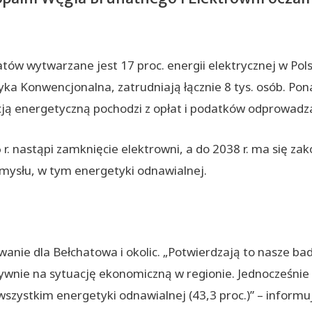
tów wytwarzane jest 17 proc. energii elektrycznej w Pols
tyka Konwencjonalna, zatrudniają łącznie 8 tys. osób. P
ją energetyczną pochodzi z opłat i podatków odprowadz
. nastąpi zamknięcie elektrowni, a do 2038 r. ma się za
mysłu, w tym energetyki odnawialnej.
ie dla Bełchatowa i okolic. „Potwierdzają to nasze bada
ywnie na sytuację ekonomiczną w regionie. Jednocześnie
zystkim energetyki odnawialnej (43,3 proc.)” – informuj