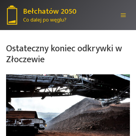
Bełchatów 2050
Co dalej po węglu?
Mai
Men
Ostateczny koniec odkrywki w
Złoczewie