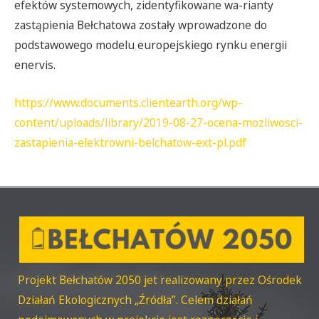
efektów systemowych, zidentyfikowane wa-rianty
zastąpienia Bełchatowa zostały wprowadzone do
podstawowego modelu europejskiego rynku energii
enervis.
https://www.documents.clientearth.org/wp-
content/uploads/library/2019-08-27-ocena-mozliwosci-
zastapienia-elektrowni-belchatow-ext-pl.pdf
Projekt Bełchatów 2050 jet realizowany przez Ośrodek
Działań Ekologicznych „Źródła”. Celem działań