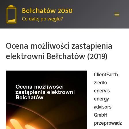
Bełchatów 2050
Co dalej po węglu?
Mai
Men
Ocena możliwości zastąpienia
elektrowni Bełchatów (2019)
ClientEarth
zleciło
enervis
energy
advisors
GmbH
przeprowadz