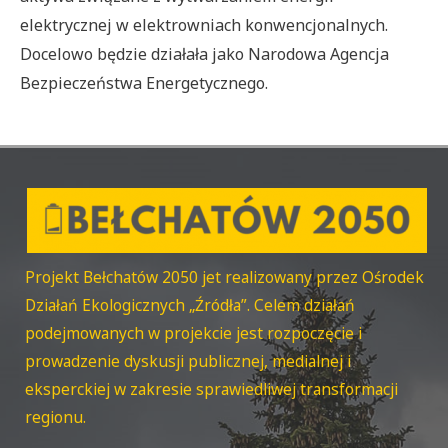
elektrycznej w elektrowniach konwencjonalnych.
Docelowo będzie działała jako Narodowa Agencja
Bezpieczeństwa Energetycznego.
Projekt Bełchatów 2050 jet realizowany przez Ośrodek
Działań Ekologicznych „Źródła”. Celem działań
podejmowanych w projekcie jest rozpoczęcie i
prowadzenie dyskusji publicznej, medialnej i
eksperckiej w zakresie sprawiedliwej transformacji
regionu.