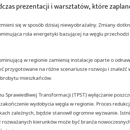
czas prezentacji i warsztatów, które zapla
ieni się w sposób dzisiaj niewyobrażalny. Zmiany dotkną
ominująca rola energetyki bazującej na węglu przechodzi w
nującą w regionie zamienią instalacje oparte o odnawial
ć przygotowane na różne scenariusze rozwoju i znaleźć 
obrobytu mieszkańców.
u Sprawiedliwej Transformacji (TPST) wyłączanie poszczeg
zakończenie wydobycia węgla w regionie. Proces redukcji
ółkach zależnych, będzie stanowił ogromne wyzwanie. Istn
z rozważanych kierunków może być branża nowoczesnych u