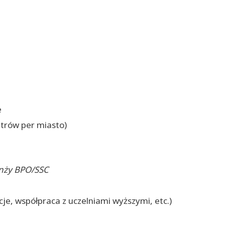
e
entrów per miasto)
anży BPO/SSC
je, współpraca z uczelniami wyższymi, etc.)