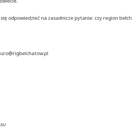
świecie.
 się odpowiedzieć na zasadnicze pytanie: czy region beł
biuro@rigbelchatow.pl
esu