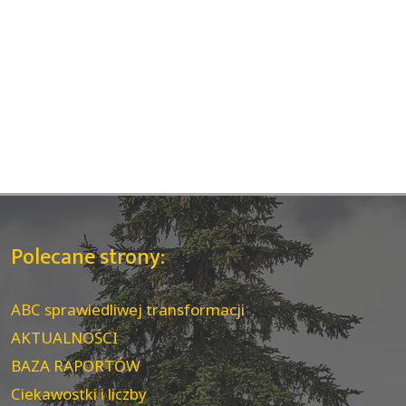
Polecane strony:
ABC sprawiedliwej transformacji
AKTUALNOŚCI
BAZA RAPORTÓW
Ciekawostki i liczby