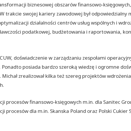
 transformacji biznesowej obszarów finansowo-księgowyc
g. W trakcie swojej kariery zawodowej był odpowiedzialny m
ptymalizacji działalności centrów usług wspólnych i wdr
dawczości podatkowej, budżetowania i raportowania, ko
i CUW, doświadczenie w zarządzaniu zespołami operacyj
. Ponadto posiada bardzo szeroką wiedzę i ogromne dos
u. Michał zrealizował kilka też szereg projektów wdrożen
h.
ji procesów finansowo-księgowych m.in. dla Sanitec Grou
i procesów dla m.in. Skanska Poland oraz Polski Cukier S