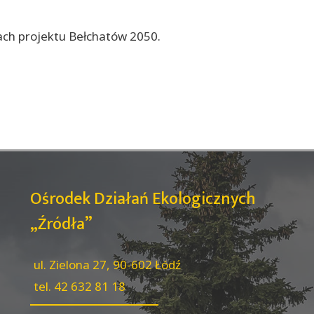
ch projektu Bełchatów 2050.
Ośrodek Działań Ekologicznych
„Źródła”
ul. Zielona 27, 90-602 Łódź
tel. 42 632 81 18