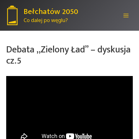
Bełchatów 2050
Co dalej po węglu?
Mai
Men
Debata „Zielony Ład” – dyskusja
cz.5