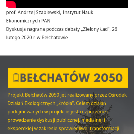
prof. Andrzej Szablewski, Instytut Nauk
Ekonomicznych PAN
Dyskusja nagrana podczas debaty „Zielony Ład”, 26
lutego 2020 r. w Bełchatowie
Projekt Bełchatów 2050 jet realizowany przez Ośrodek
Działań Ekologicznych „Źródła”. Celem działań
podejmowanych w projekcie jest rozpoczęcie i
prowadzenie dyskusji publicznej, medialnej i
eksperckiej w zakresie sprawiedliwej transformacji