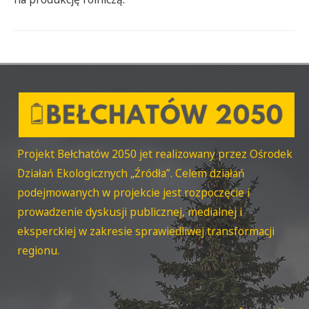
Projekt Bełchatów 2050 jet realizowany przez Ośrodek
Działań Ekologicznych „Źródła”. Celem działań
podejmowanych w projekcie jest rozpoczęcie i
prowadzenie dyskusji publicznej, medialnej i
eksperckiej w zakresie sprawiedliwej transformacji
regionu.