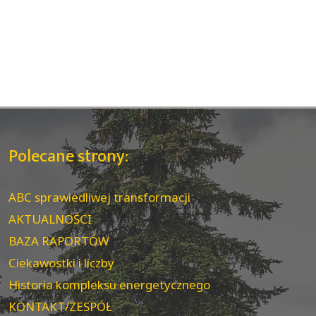
Polecane strony:
ABC sprawiedliwej transformacji
AKTUALNOŚCI
BAZA RAPORTÓW
Ciekawostki i liczby
Historia kompleksu energetycznego
KONTAKT/ZESPÓŁ