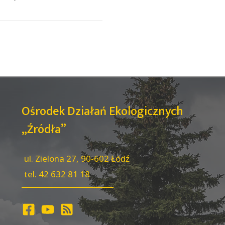
Ośrodek Działań Ekologicznych
„Źródła”
ul. Zielona 27, 90-602 Łódź
tel. 42 632 81 18