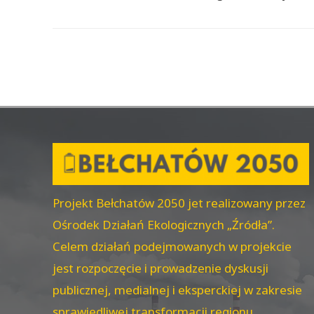
Projekt Bełchatów 2050 jet realizowany przez
Ośrodek Działań Ekologicznych „Źródła”.
Celem działań podejmowanych w projekcie
jest rozpoczęcie i prowadzenie dyskusji
publicznej, medialnej i eksperckiej w zakresie
sprawiedliwej transformacji regionu.