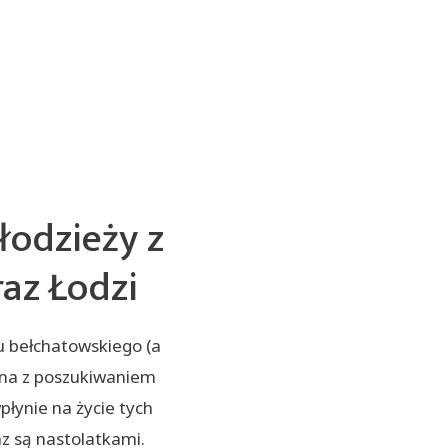
łodzieży z
raz Łodzi
u bełchatowskiego (a
ana z poszukiwaniem
łynie na życie tych
z są nastolatkami.